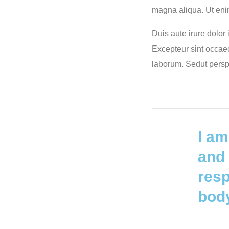
magna aliqua. Ut enim
Duis aute irure dolor 
Excepteur sint occaeca
laborum. Sedut perspi
I am
and 
resp
body