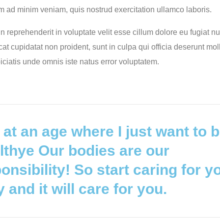
 ad minim veniam, quis nostrud exercitation ullamco laboris.
in reprehenderit in voluptate velit esse cillum dolore eu fugiat nul
t cupidatat non proident, sunt in culpa qui officia deserunt moll
ciatis unde omnis iste natus error voluptatem.
 at an age where I just want to be
lthye Our bodies are our
onsibility! So start caring for y
 and it will care for you.