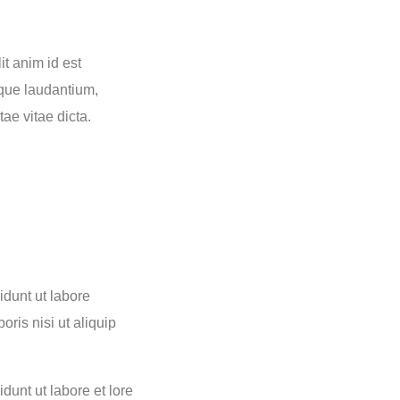
it anim id est
mque laudantium,
ae vitae dicta.
idunt ut labore
ris nisi ut aliquip
dunt ut labore et lore