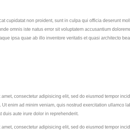
t cupidatat non proident, sunt in culpa qui officia deserunt moll
 unde omnis iste natus error sit voluptatem accusantium dolore
que ipsa quae ab illo inventore veritatis et quasi architecto beat
 amet, consectetur adipisicing elit, sed do eiusmod tempor incid
 Ut enim ad minim veniam, quis nostrud exercitation ullamco labo
uis aute irure dolor in reprehenderit.
 amet, consectetur adipisicing elit, sed do eiusmod tempor incidi