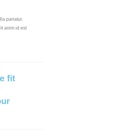
la pariatur.
it anim id est
 fit
our