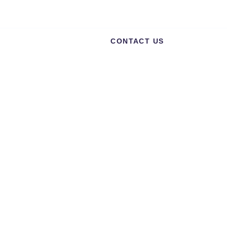
01 152 596
Email:
info@aamglobalsupplies.com
CONTACT US
ABOUT
PRODUCTS
h The First