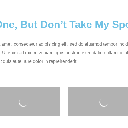
ne, But Don’t Take My Spo
 amet, consectetur adipisicing elit, sed do eiusmod tempor incid
 Ut enim ad minim veniam, quis nostrud exercitation ullamco labo
uis aute irure dolor in reprehenderit.